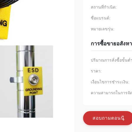
สถานที่กำเนิด:
ชื่อแบรนด์:
หมายเลขรุ่น:
การซื้อขายอสังหา
ปริมาณการสั่งซื้อขั้นต่
ราคา:
เงื่อนไขการชำระเงิน:
ความสามารถในการจัด
ส
อ
บ
ถ
า
ม
ต
อ
น
น