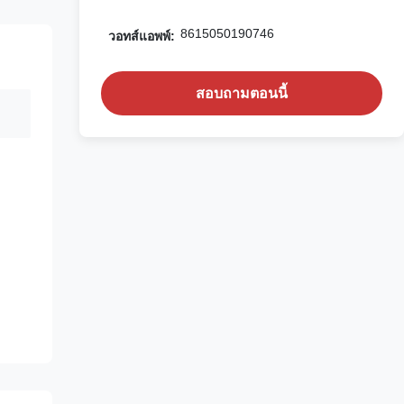
8615050190746
วอทส์แอพพ์:
สอบถามตอนนี้