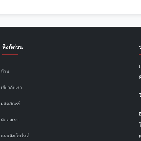
ลิงก์ด่วน
เ
บ้าน
ท
เกี่ยวกับเรา
ผลิตภัณฑ์
อ
ติดต่อเรา
แผนผังเว็บไซต์
แ