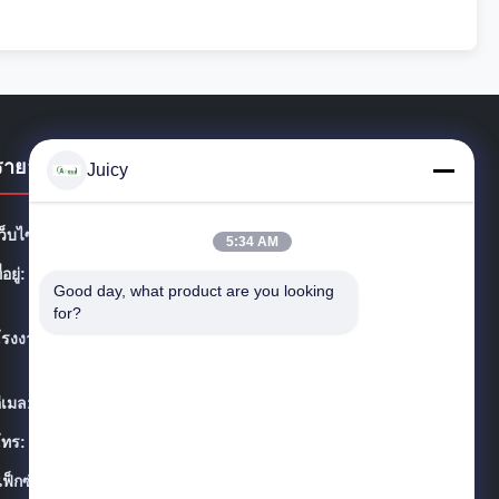
รายละเอียดการติดต่อ
Juicy
ว็บไซต์:
esdsafematerials.com
5:34 AM
ี่อยู่:
No.668, Fengting Avenue, สวนอุตสาหกรรมซูโจว, มณฑ
Good day, what product are you looking 
ลเจียงซู, ประเทศจีน
for?
โรงงาน:
No.668, Fengting Avenue, สวนอุตสาหกรรมซูโจว, มณฑ
ลเจียงซู, ประเทศจีน
ีเมล:
Sales01@allesd.com
โทร:
86-512-65883749
ฟ็กซ์:
86-512-66190772