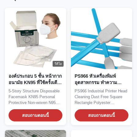
วีดีโอ
องค์ประกอบ 5 ชั้น หน้ากาก
PS966 หัวเครื่องพิมพ์
อนามัย KN95 ที่ใช้ครั้งเดียว
อุตสาหกรรม ทําความ
หน้ากากอนามัยป้องกัน
สะอาดฝุ่นฟรี สี่เหลี่ยม
5-Story Structure Disposable
PS966 Industrial Printer Head
ตนเอง N95 ไม่เนื้อ
สี่เหลี่ยม โพลิเอสเตอร์ สบู่
Facemask KN95 Personal
Cleaning Dust Free Square
ห้องสะอาด
Protective Non-woven N95
Rectangle Polyester
Mask Personal...
Cleanroom Swab...
สอบถามตอนนี้
สอบถามตอนนี้