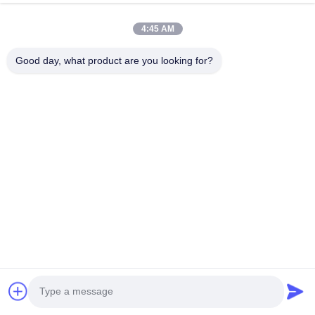
4:45 AM
หมวดหมู่สินค้า
Good day, what product are you looking for?
วัสดุที่ปลอดภัย ESD
(89)
ผ้า ESD
(121)
เสื้อผ้าที่ปลอดภัย ESD
(143)
ที่ปัดน้ำฝนคลีนรูม
(37)
กระดาษ Cleanroom
(24)
Cleanroom เสื่อเหนียว
(23)
Cleanroom Sticky Roller
(31)
ถุงมือป้องกันไฟฟ้าสถิตย์
(72)