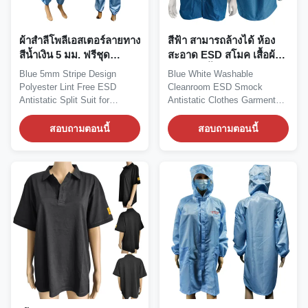
ผ้าสำลีโพลีเอสเตอร์ลายทาง
สีฟ้า สามารถล้างได้ ห้อง
สีน้ำเงิน 5 มม. ฟรีชุด
สะอาด ESD สโมค เสื้อผ้า
ป้องกัน ESD สำหรับชุด
กันสติก เสื้อผ้า 96% โพลิเอ
Blue 5mm Stripe Design
Blue White Washable
ทำงานอุตสาหกรรม
สเตอร์ + 4% คาร์บอน
Polyester Lint Free ESD
Cleanroom ESD Smock
Antistatic Split Suit for
Antistatic Clothes Garment
Industrial Workwear ESD...
with 96% Polyester +4%
Carbon...
สอบถามตอนนี้
สอบถามตอนนี้