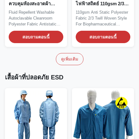
ควบคุมห้องสะอาดผ้า
ไฟฟ้าสถิตย์ 110gsm 2/3
โพลีเอสเตอร์ ESD พร้อม
รูปแบบทอลายทแยงสำหรับ
Fluid Repellent Washable
110gsm Anti Static Polyester
แถบคาร์บอน 5 มม
อุตสาหกรรมชีวเภสัชภัณฑ์
Autoclavable Cleanroom
Fabric 2/3 Twill Woven Style
Polyester Fabric Antistatic
For Biopharmaceutical
Description: It is a...
Industry ESD 2/3...
สอบถามตอนนี้
สอบถามตอนนี้
ดูเพิ่มเติม
เสื้อผ้าที่ปลอดภัย ESD