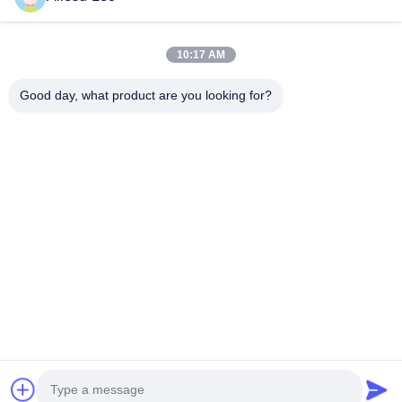
Cleanroom ชั้นนำ เราขอเสนออุปกรณ์และวัสดุสิ้นเปลือง ESD &
Cleanroom อย่างเต็มรูปแบบ
ลิงก์ด่วน
10:17 AM
บ้าน
สินค้า
Good day, what product are you looking for?
เกี่ยวกับเรา
ทัวร์โรงงาน
ควบคุมคุณภาพ
ติดต่อเรา
ขอใบเสนอราคา
ติดต่อเรา
0086-512-65883749
0086-512-66190772
Sales01@allesd.com
สิทธิป้ายกํากับ © 2018-2026 Suzhou Quanjuda Purification Technology
Co., LTD. สุทธิทั้งหมดถูกเก็บไว้