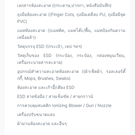
เอกสารห้องสะอาด ((กระดาษ,ปากกา, หนังสือบันทึก)
ถุงมือห้องสะอาด ((Finger Cots, ถุงมือเคลือบ PU, ถุงมือมีจุด
PVC)
แมทห้องสะอาด ((แมทติด, แมทโต๊ะ/พื้น, แมทป้องกันความ
เหนื่อยล้า)
วัสดุบรรจุ ESD ((กระเป๋า, เทป ฯลฯ)
วัสดุเก็บของ ESD (กระป๋อง, กระป๋อง, กล่องหมุนเวียน,
เครื่องระบายสารละลาย)
อุปกรณ์ทําความสะอาดห้องสะอาด ((ผ้าเช็ดผ้า, รอลเลอร์ตั๊
กกี้, Mops, Brushes, Swabs)
ห้องสะอาด และเก้าอี้/เตียง ESD
ESD สายข้อมือ / สายเข็มขัด / สายกราวน์
การควบคุมสแตติก Ionizing Blower / Gun / Nozzle
เครื่องปรับขนาดแสง
ผ้าม่านห้องสะอาด และอื่นๆ