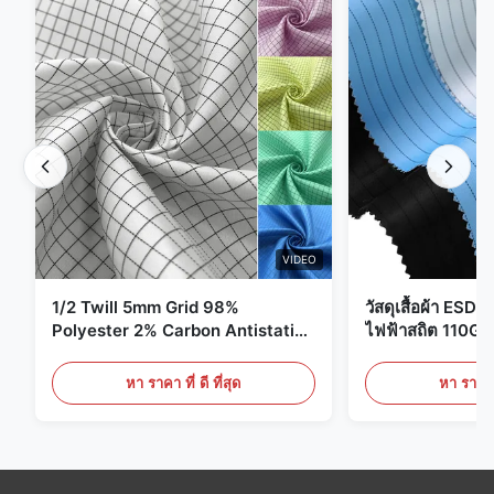
VIDEO
1/2 Twill 5mm Grid 98%
วัสดุเสื้อผ้า ESD 
Polyester 2% Carbon Antistatic
ไฟฟ้าสถิต 110G
Clothing
หา ราคา ที่ ดี ที่สุด
หา ราคา ที