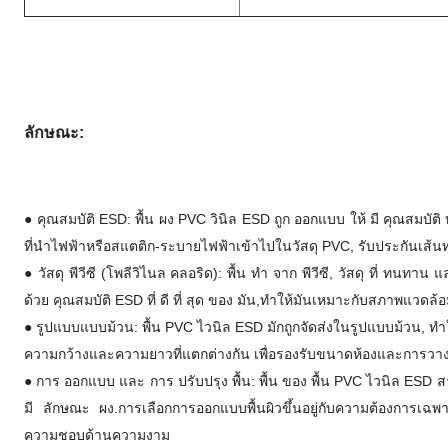
ลักษณะ:
● คุณสมบัติ ESD: พื้น ผง PVC วินิล ESD ถูก ออกแบบ ให้ มี คุณสมบัติ 
ที่นําไฟฟ้าหรือสแตติก-ระบายไฟฟ้าเข้าไปในวัสดุ PVC, รับประกันเส้นท
● วัสดุ พีวีซี (โพลีวิไนล คลอริด): พื้น ทํา จาก พีวีซี, วัสดุ ที่ ทนทาน 
ด้วย คุณสมบัติ ESD ที่ ดี ที่ สุด ของ มัน,ทําให้มันเหมาะกับสภาพแวดล้อ
● รูปแบบแบบม้วน: พื้น PVC ไวนิล ESD มักถูกจัดส่งในรูปแบบม้วน, ทําใ
ความกว้างและความยาวที่แตกต่างกัน เพื่อรองรับขนาดห้องและการวาง
● การ ออกแบบ และ การ ปรับปรุง พื้น: พื้น ของ พื้น PVC ไวนิล ESD สามาร
มี ลักษณะ ผง.การเลือกการออกแบบพื้นผิวขึ้นอยู่กับความต้องการ
ความชอบด้านความงาม