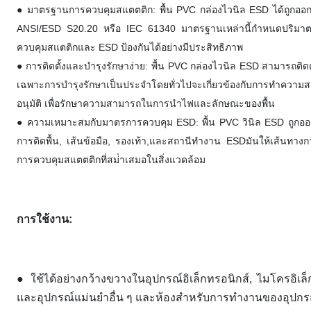
● มาตรฐานการควบคุมสแตตติก: พื้น PVC กล่องไวนิล ESD ได้ถูกอ
ANSI/ESD S20.20 หรือ IEC 61340 มาตรฐานเหล่านี้กําหนดปริมาตรต่
ควบคุมสแตติกและ ESD ป้องกันได้อย่างมีประสิทธิภาพ
● การติดตั้งและบํารุงรักษาง่าย: พื้น PVC กล่องไวนิล ESD สามารถติดตั้
เฉพาะการบํารุงรักษาเป็นประจําโดยทั่วไปจะเกี่ยวข้องกับการทําค
อนุมัติ เพื่อรักษาความสามารถในการนําไฟและลักษณะของพื้น
● ความเหมาะสมกับมาตรการควบคุม ESD: พื้น PVC วินิล ESD ถูกออกแ
การติดพื้น, เส้นข้อมือ, รองเท้า,และสถานีทํางาน ESDมันให้เส้นทางการต
การควบคุมสแตตติกที่สม่ําเสมอในสิ่งแวดล้อม
การใช้งาน:
● ใช้ได้อย่างกว้างขวางในอุปกรณ์อิเล็กทรอนิกส์, ไมโครอิเล
และอุปกรณ์แม่นยําอื่น ๆ และห้องสําหรับการทํางานของอุปกร