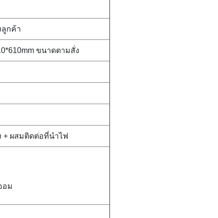
ลูกค้า
0*610mm ขนาดตามสั่ง
 + ผสมติดต่อที่นําไฟ
ม
 ออม