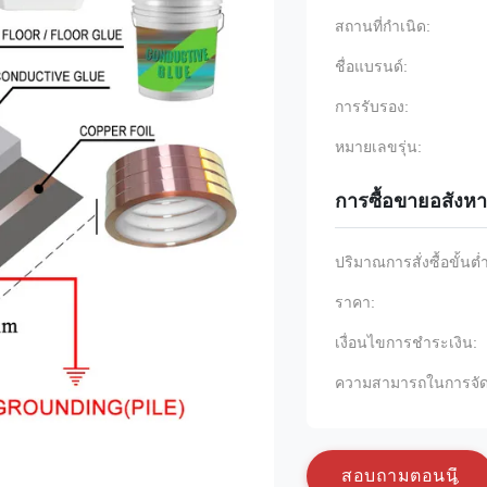
สถานที่กำเนิด:
ชื่อแบรนด์:
การรับรอง:
หมายเลขรุ่น:
การซื้อขายอสังหา
ปริมาณการสั่งซื้อขั้นต่
ราคา:
เงื่อนไขการชำระเงิน:
ความสามารถในการจัด
ส
อ
บ
ถ
า
ม
ต
อ
น
น