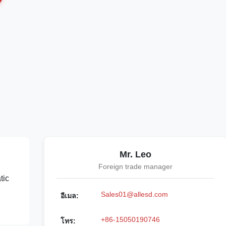
Mr. Leo
Foreign trade manager
tic
Sales01@allesd.com
อีเมล:
+86-15050190746
โทร: