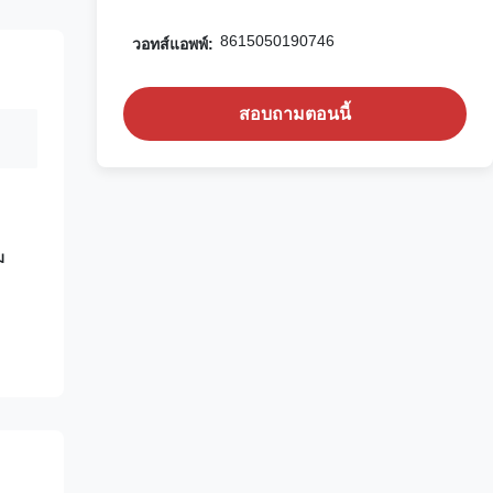
8615050190746
วอทส์แอพพ์:
สอบถามตอนนี้
ม