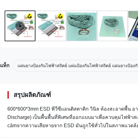
แท็ก
แผ่นยางป้องกันไฟฟ้าสถิตย์ แผ่นป้องกันไฟฟ้าสถิตย์ แผ่นยางป้องก
สรุปผลิตภัณฑ์
600*600*3mm ESD พีวีซีแอนติสตาติก วินิล ห้องสะอาดพื้น อา
Discharge) เป็นพื้นพื้นที่พิเศษที่ออกแบบมาเพื่อควบคุมไฟฟ้
cảmจากความเสียหายจาก ESD มันถูกใช้ทั่วไปในสภาพแวดล้อม