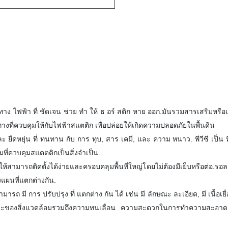
ทาง ไฟฟ้า ที่ ชัดเจน ช่วย ทํา ให้ ธ อร์ สติก หาย ออก.มันรวมสารเสริมหรือ
างที่ควบคุมให้กับไฟฟ้าสแตติก เพื่อปล่อยให้เกิดความปลอดภัยในพื้นดิน
และ ยืดหยุ่น ที่ ทนทาน กับ การ ทุบ, สาร เคมี, และ ความ หนาว. พีวีซี เป็น ที่ 
มที่ควบคุมสแตตติกเป็นสิ่งจําเป็น.
ห้สามารถติดตั้งได้ง่ายและครอบคลุมพื้นที่ใหญ่โดยไม่ต้องมีเย็บหรือต่อ.รอล
แผนที่แตกต่างกัน.
ถ มี การ ปรับปรุง ที่ แตกต่าง กัน ได้ เช่น มี ลักษณะ ละเอียด, มี เนื้อเยื่
เฉพาะของสิ่งแวดล้อมรวมถึงความทนเลื่อน ความสะดวกในการทําความสะอา