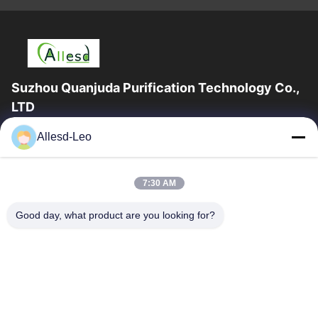
Suzhou Quanjuda Purification Technology Co.,
LTD
ประสบการณ์ 16 ปี ในฐานะผู้ผลิตและผู้ส่งออกผลิตภัณฑ์ ESD &
Allesd-Leo
Cleanroom ชั้นนำ เราขอเสนออุปกรณ์และวัสดุสิ้นเปลือง ESD &
Cleanroom อย่างเต็มรูปแบบ
ลิงก์ด่วน
7:30 AM
บ้าน
สินค้า
Good day, what product are you looking for?
เกี่ยวกับเรา
ทัวร์โรงงาน
ควบคุมคุณภาพ
ติดต่อเรา
ขอใบเสนอราคา
ติดต่อเรา