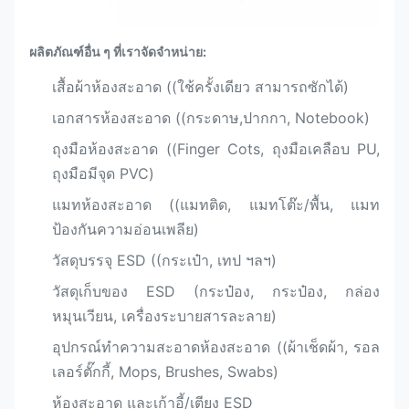
ผลิตภัณฑ์อื่น ๆ ที่เราจัดจําหน่าย:
เสื้อผ้าห้องสะอาด ((ใช้ครั้งเดียว สามารถซักได้)
เอกสารห้องสะอาด ((กระดาษ,ปากกา, Notebook)
ถุงมือห้องสะอาด ((Finger Cots, ถุงมือเคลือบ PU,
ถุงมือมีจุด PVC)
แมทห้องสะอาด ((แมทติด, แมทโต๊ะ/พื้น, แมท
ป้องกันความอ่อนเพลีย)
วัสดุบรรจุ ESD ((กระเป๋า, เทป ฯลฯ)
วัสดุเก็บของ ESD (กระป๋อง, กระป๋อง, กล่อง
หมุนเวียน, เครื่องระบายสารละลาย)
อุปกรณ์ทําความสะอาดห้องสะอาด ((ผ้าเช็ดผ้า, รอล
เลอร์ตั๊กกี้, Mops, Brushes, Swabs)
ห้องสะอาด และเก้าอี้/เตียง ESD