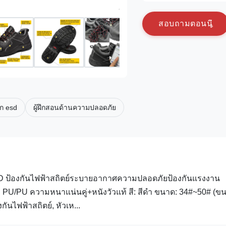
ส
อ
บ
ถ
า
ม
ต
อ
น
น
าก esd
ผู้ฝึกสอนด้านความปลอดภัย
ESD ป้องกันไฟฟ้าสถิตย์ระบายอากาศความปลอดภัยป้องกันแรงงาน
: PU/PU ความหนาแน่นคู่+หนังวัวแท้ สี: สีดำ ขนาด: 34#~50# (ข
ไฟฟ้าสถิตย์, หัวเห...