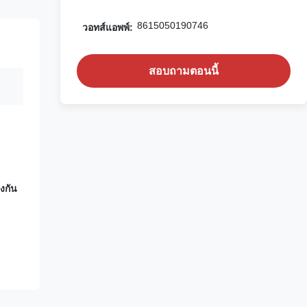
8615050190746
วอทส์แอพพ์:
สอบถามตอนนี้
องกัน