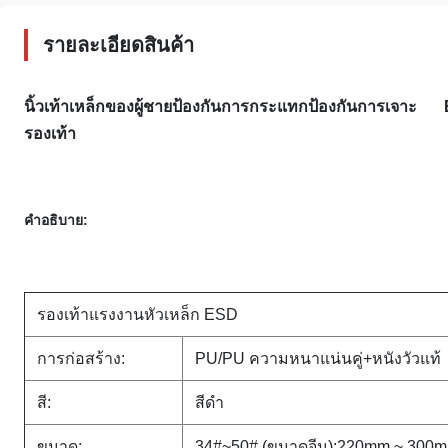
รายละเอียดสินค้า
นิ้วเท้าเหล็กของผู้ชายป้องกันการกระแทกป้องกันการเจา
รองเท้า
คำอธิบาย:
รองเท้าแรงงานหัวเหล็ก ESD
การก่อสร้าง:
PU/PU ความหนาแน่นคู่+
หนังวัวแท้
สี:
สีดำ
ขนาด:
34#~50# (ขนาดจีน);220mm ~ 300m