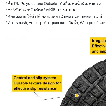
* พื้น PU Polyurethane Outsole - กันลื่น, ทนน้ำมัน, ทนกรด
* ฟังก์ชันป้องกันไฟฟ้าสถิตย์ที่ดี 10^7-10^9Ω ;
* ซักแห้งง่าย ใช้ซ้ำได้ คล่องแคล่ว มั่นคง ทนทานต่อสารเคมี
* Anti-smash, Anti-slip, Anti-puncture, กันน้ำ, Wearproof, สบ