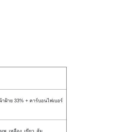
ผ้าฝ้าย 33% + คาร์บอนไฟเบอร์
พู, เหลือง, เขียว, ส้ม