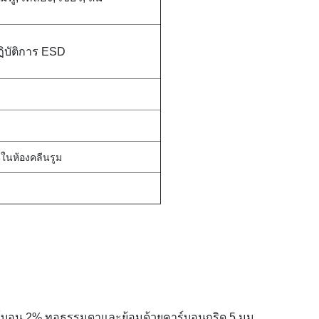
ฏิบัติการ ESD
นในห้องคลีนรูม
าร์บอน 2% ทอธรรมดาและย้อมด้วยคาร์บอนกริด 5 มม.