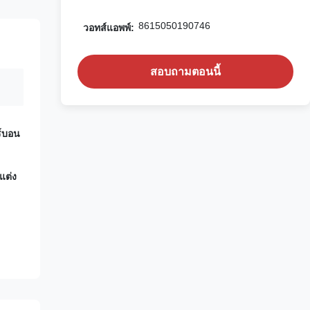
8615050190746
วอทส์แอพพ์:
สอบถามตอนนี้
ร์บอน
แต่ง