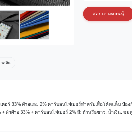
ส
อ
บ
ถ
า
ม
ต
อ
น
น
้าสถิต
เตอร์ 33% ฝ้ายและ 2% คาร์บอนไฟเบอร์สำหรับเสื้อโค้ทแล็บ ป้องก
 + ผ้าฝ้าย 33% + คาร์บอนไฟเบอร์ 2% สี: ดำหรือขาว, น้ำเงิน, ชมพู