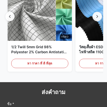
VIDEO
1/2 Twill 5mm Grid 98%
วัสดุเสื้อผ้า ESD 
Polyester 2% Carbon Antistatic
ไฟฟ้าสถิต 110G
Clothing
หา ราคา ที่ ดี ที่สุด
หา ราคา ที
ส่งคำถาม
ชื่อ *