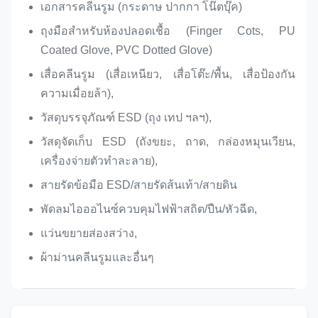
เอกสารคลีนรูม (กระดาษ ปากกา โน๊ตบุ๊ค)
ถุงมือสำหรับห้องปลอดเชื้อ (Finger Cots, PU
Coated Glove, PVC Dotted Glove)
เสื่อคลีนรูม (เสื่อเหนียว, เสื่อโต๊ะ/พื้น, เสื่อป้องกัน
ความเมื่อยล้า),
วัสดุบรรจุภัณฑ์ ESD (ถุง เทป ฯลฯ),
วัสดุจัดเก็บ ESD (ถังขยะ, ถาด, กล่องหมุนเวียน,
เครื่องจ่ายตัวทำละลาย),
สายรัดข้อมือ ESD/สายรัดส้นเท้า/สายดิน
พัดลมไอออไนซ์ควบคุมไฟฟ้าสถิต/ปืน/หัวฉีด,
แว่นขยายส่องสว่าง,
ผ้าม่านคลีนรูมและอื่นๆ