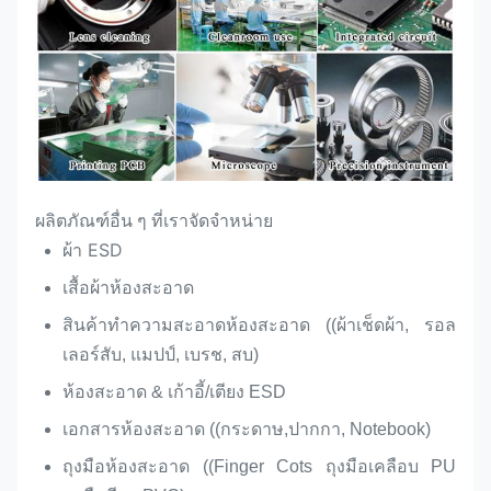
ผลิตภัณฑ์อื่น ๆ ที่เราจัดจําหน่าย
ผ้า ESD
เสื้อผ้าห้องสะอาด
สินค้าทําความสะอาดห้องสะอาด ((ผ้าเช็ดผ้า, รอล
เลอร์สับ, แมปป์, เบรช, สบ)
ห้องสะอาด & เก้าอี้/เตียง ESD
เอกสารห้องสะอาด ((กระดาษ,ปากกา, Notebook)
ถุงมือห้องสะอาด ((Finger Cots ถุงมือเคลือบ PU