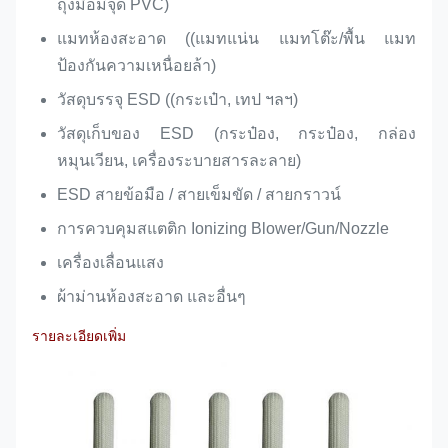
ถุงมือมีจุด PVC)
แมทห้องสะอาด ((แมทแน่น แมทโต๊ะ/พื้น แมท
ป้องกันความเหนื่อยล้า)
วัสดุบรรจุ ESD ((กระเป๋า, เทป ฯลฯ)
วัสดุเก็บของ ESD (กระป๋อง, กระป๋อง, กล่อง
หมุนเวียน, เครื่องระบายสารละลาย)
ESD สายข้อมือ / สายเข็มขัด / สายกราวน์
การควบคุมสแตติก Ionizing Blower/Gun/Nozzle
เครื่องเลื่อนแสง
ผ้าม่านห้องสะอาด และอื่นๆ
รายละเอียดเพิ่ม