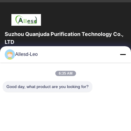
Suzhou Quanjuda Purification Technology Co.,
LTD
ประสบการณ์ 16 ปี ในฐานะผู้ผลิตและผู้ส่งออกผลิตภัณฑ์ ESD &
Allesd-Leo
Cleanroom ชั้นนำ เราขอเสนออุปกรณ์และวัสดุสิ้นเปลือง ESD &
Cleanroom อย่างเต็มรูปแบบ
ลิงก์ด่วน
6:35 AM
บ้าน
สินค้า
Good day, what product are you looking for?
เกี่ยวกับเรา
ทัวร์โรงงาน
ควบคุมคุณภาพ
ติดต่อเรา
ขอใบเสนอราคา
ติดต่อเรา
0086-512-65883749