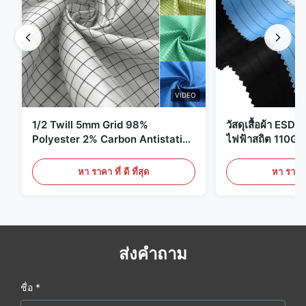
VIDEO
1/2 Twill 5mm Grid 98%
วัสดุเสื้อผ้า ESD 
Polyester 2% Carbon Antistatic
ไฟฟ้าสถิต 110G
Clothing
หา ราคา ที่ ดี ที่สุด
หา ราคา ที
ส่งคำถาม
ชื่อ *