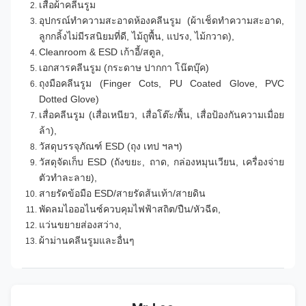
เสื้อผ้าคลีนรูม
อุปกรณ์ทำความสะอาดห้องคลีนรูม (ผ้าเช็ดทำความสะอาด,
ลูกกลิ้งไม่มีรสนิยมที่ดี, ไม้ถูพื้น, แปรง, ไม้กวาด),
Cleanroom & ESD เก้าอี้/สตูล,
เอกสารคลีนรูม (กระดาษ ปากกา โน๊ตบุ๊ค)
ถุงมือคลีนรูม (Finger Cots, PU Coated Glove, PVC
Dotted Glove)
เสื่อคลีนรูม (เสื่อเหนียว, เสื่อโต๊ะ/พื้น, เสื่อป้องกันความเมื่อย
ล้า),
วัสดุบรรจุภัณฑ์ ESD (ถุง เทป ฯลฯ)
วัสดุจัดเก็บ ESD (ถังขยะ, ถาด, กล่องหมุนเวียน, เครื่องจ่าย
ตัวทำละลาย),
สายรัดข้อมือ ESD/สายรัดส้นเท้า/สายดิน
พัดลมไอออไนซ์ควบคุมไฟฟ้าสถิต/ปืน/หัวฉีด,
แว่นขยายส่องสว่าง,
ผ้าม่านคลีนรูมและอื่นๆ