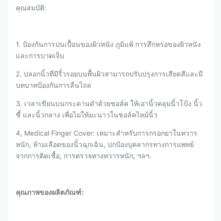
คุณสมบัติ:
1. ป้องกันการปนเปื้อนของผิวหนัง ภูมิแพ้ การสึกหรอของผิวหนัง
และการบาดเจ็บ
2. ปลอกนิ้วที่มีริ้วรอยบนพื้นผิวสามารถปรับปรุงการเสียดสีและมี
บทบาทป้องกันการลื่นไถล
3. เวลาเขียนบนกระดานดำด้วยชอล์ค ให้เอานิ้วคลุมนิ้วโป้ง นิ้ว
ชี้ และนิ้วกลาง เพื่อไม่ให้มะนาวในชอล์คไหม้นิ้ว
4, Medical Finger Cover: เหมาะสำหรับการกรอกยาในทวาร
หนัก, ห้ามเลือดของนิ้วฉุกเฉิน, ปกป้องบุคลากรทางการแพทย์
จากการติดเชื้อ, การตรวจทางทวารหนัก, ฯลฯ.
คุณภาพของผลิตภัณฑ์: