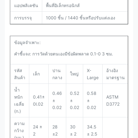
แอปพลิเคชัน
พื้นที่อิเล็กทรอนิกส์
การบรรจุ
1000 ชิ้น / 1440 ชิ้นหรือปรับแต่งเอง
ข้อมูลจำเพาะ:
คำชี้แจง: การวัดด้วยตนเองมีข้อผิดพลาด 0.1-0 3 ซม.
รหัส
ปาน
X-
อ้างอิง
เล็ก
ใหญ่
สินค้า
กลาง
Large
มาตรฐาน
น้ำ
0.46
0.52
0.58
หนัก
0.41±
ASTM
±
±
±
เฉลี่ย
0l.02
D3772
0.02
0.02
0.02
(ก.)
ความ
24 ±
28
30
34.5
กว้าง
2
±2
± 2
± 2.5
(มม.)