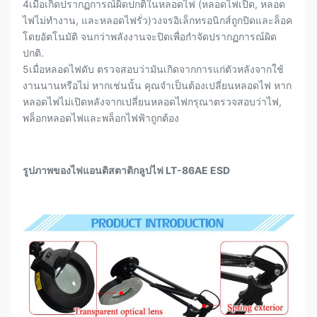
4เมื่อเกิดปรากฏการณ์ผิดปกติในหลอดไฟ (หลอดไฟเปิด, หลอด
ไฟไม่ทํางาน, และหลอดไฟรั่ว)วงจรอิเล็กทรอนิกส์ถูกปิดและล็อค
โดยอัตโนมัติ จนกว่าพลังงานจะปิดเพื่อกําจัดปรากฏการณ์ผิด
ปกติ.
5เมื่อหลอดไฟดับ ตรวจสอบว่ามันเกิดจากการแก่ตัวหลังจากใช้
งานนานหรือไม่ หากเช่นนั้น คุณจําเป็นต้องเปลี่ยนหลอดไฟ หาก
หลอดไฟไม่เปิดหลังจากเปลี่ยนหลอดไฟกรุณาตรวจสอบว่าไฟ,
พล็อกหลอดไฟและพล็อกไฟฟ้าถูกต้อง
รูปภาพของไฟแอนติสตาติกลูปไฟ LT-86AE ESD