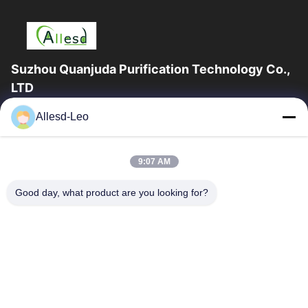
Suzhou Quanjuda Purification Technology Co.,
LTD
ประสบการณ์ 16 ปี ในฐานะผู้ผลิตและผู้ส่งออกผลิตภัณฑ์ ESD &
Allesd-Leo
Cleanroom ชั้นนำ เราขอเสนออุปกรณ์และวัสดุสิ้นเปลือง ESD &
Cleanroom อย่างเต็มรูปแบบ
ลิงก์ด่วน
9:07 AM
บ้าน
สินค้า
Good day, what product are you looking for?
เกี่ยวกับเรา
ทัวร์โรงงาน
ควบคุมคุณภาพ
ติดต่อเรา
ขอใบเสนอราคา
ติดต่อเรา
86-512-65883749