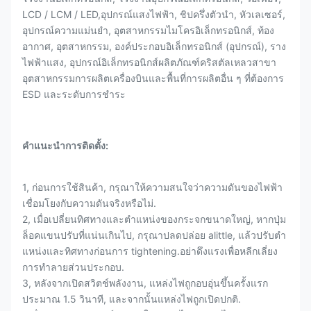
LCD / LCM / LED,อุปกรณ์แสงไฟฟ้า, ชิปครึ่งตัวนํา, หัวเลเซอร์,
อุปกรณ์ความแม่นยํา, อุตสาหกรรมไมโครอิเล็กทรอนิกส์, ท้อง
อากาศ, อุตสาหกรรม, องค์ประกอบอิเล็กทรอนิกส์ (อุปกรณ์), ราง
ไฟฟ้าแสง, อุปกรณ์อิเล็กทรอนิกส์ผลิตภัณฑ์คริสตัลเหลวสาขา
อุตสาหกรรมการผลิตเครื่องบินและพื้นที่การผลิตอื่น ๆ ที่ต้องการ
ESD และระดับการชําระ
คําแนะนําการติดตั้ง:
1, ก่อนการใช้สินค้า, กรุณาให้ความสนใจว่าความดันของไฟฟ้า
เชื่อมโยงกับความดันจริงหรือไม่.
2, เมื่อเปลี่ยนทิศทางและตําแหน่งของกระจกขนาดใหญ่, หากปุ่ม
ล็อคแขนปรับที่แน่นเกินไป, กรุณาปลดปล่อย alittle, แล้วปรับตํา
แหน่งและทิศทางก่อนการ tightening.อย่าดึงแรงเพื่อหลีกเลี่ยง
การทําลายส่วนประกอบ.
3, หลังจากเปิดสวิตช์พลังงาน, แหล่งไฟถูกอบอุ่นขึ้นครั้งแรก
ประมาณ 1.5 วินาที, และจากนั้นแหล่งไฟถูกเปิดปกติ.