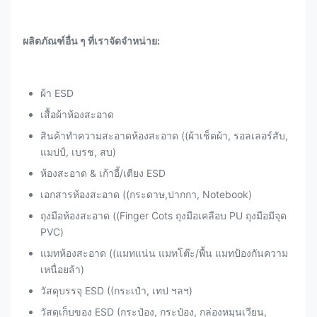
ผลิตภัณฑ์อื่น ๆ ที่เราจัดจําหน่าย:
ผ้า ESD
เสื้อผ้าห้องสะอาด
สินค้าทําความสะอาดห้องสะอาด ((ผ้าเช็ดผ้า, รอลเลอร์สับ,
แมปป์, เบรช, สบ)
ห้องสะอาด & เก้าอี้/เตียง ESD
เอกสารห้องสะอาด ((กระดาษ,ปากกา, Notebook)
ถุงมือห้องสะอาด ((Finger Cots ถุงมือเคลือบ PU ถุงมือมีจุด
PVC)
แมทห้องสะอาด ((แมทแน่น แมทโต๊ะ/พื้น แมทป้องกันความ
เหนื่อยล้า)
วัสดุบรรจุ ESD ((กระเป๋า, เทป ฯลฯ)
วัสดุเก็บของ ESD (กระป๋อง, กระป๋อง, กล่องหมุนเวียน,