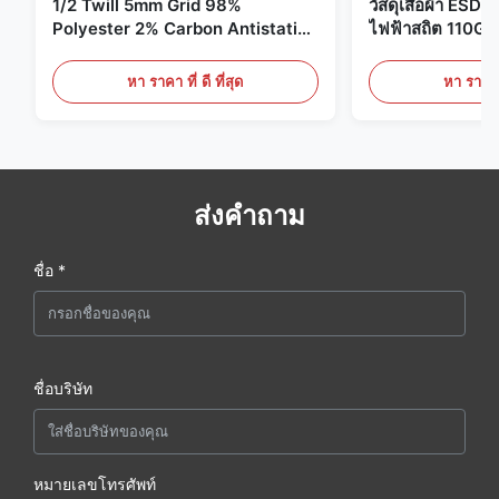
1/2 Twill 5mm Grid 98%
วัสดุเสื้อผ้า ESD 
Polyester 2% Carbon Antistatic
ไฟฟ้าสถิต 110G
Clothing
หา ราคา ที่ ดี ที่สุด
หา ราคา ที
ส่งคำถาม
ชื่อ *
ชื่อบริษัท
หมายเลขโทรศัพท์