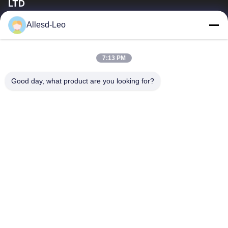
LTD
ประสบการณ์ 16 ปี ในฐานะผู้ผลิตและผู้ส่งออกผลิตภัณฑ์ ESD &
Allesd-Leo
Cleanroom ชั้นนำ เราขอเสนออุปกรณ์และวัสดุสิ้นเปลือง ESD &
Cleanroom อย่างเต็มรูปแบบ
ลิงก์ด่วน
7:13 PM
บ้าน
สินค้า
Good day, what product are you looking for?
เกี่ยวกับเรา
ทัวร์โรงงาน
ควบคุมคุณภาพ
ติดต่อเรา
ขอใบเสนอราคา
ติดต่อเรา
0086-512-65883749
0086-512-66190772
Sales01@allesd.com