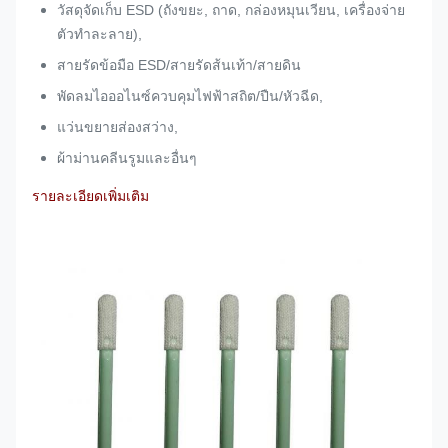
วัสดุจัดเก็บ ESD (ถังขยะ, ถาด, กล่องหมุนเวียน, เครื่องจ่าย
ตัวทำละลาย),
สายรัดข้อมือ ESD/สายรัดส้นเท้า/สายดิน
พัดลมไอออไนซ์ควบคุมไฟฟ้าสถิต/ปืน/หัวฉีด,
แว่นขยายส่องสว่าง,
ผ้าม่านคลีนรูมและอื่นๆ
รายละเอียดเพิ่มเติม