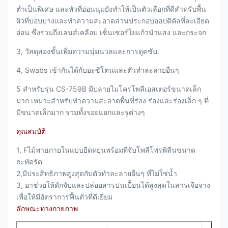
ต่ำเป็นพิเศษ และหัวที่อ่อนนุ่มยังทำให้เป็นตัวเลือกที่ดีสำหรับพื้น
ผิวที่บอบบางและทำความสะอาดส่วนประกอบออปติคัลที่ละเอียด
อ่อน ซึ่งรวมถึงเลนส์เคลือบ เซ็นเซอร์ใยแก้วนำแสง และกระจก
3, วัสดุสองชั้นเพิ่มความนุ่มนวลและการดูดซับ.
4, Swabs เข้ากันได้กับอะซิโตนและตัวทำละลายอื่นๆ
5 สำหรับรุ่น CS-759B มีปลายไมโครโพลีเอสเตอร์ขนาดเล็ก
มาก เหมาะสำหรับทำความสะอาดพื้นที่ร่อง ร่องและร่องเล็ก ๆ ที่
มีขนาดเล็กมาก รวมทั้งรอยแยกและรูต่างๆ
คุณสมบัติ
1, F
ไม้พายภายในแบบยืดหยุ่นพร้อมที่จับโพลีโพรพิลีนขนาด
กะทัดรัด
2,
มีประสิทธิภาพสูงสุดกับตัวทำละลายอื่นๆ ที่ไม่ใช่น้ำ
3, อา
ช่วยให้ดักจับและปล่อยสารปนเปื้อนได้สูงสุดในสารเจือจาง
เพื่อให้มีอัตราการฟื้นตัวที่ดีเยี่ยม
ลักษณะทางกายภาพ