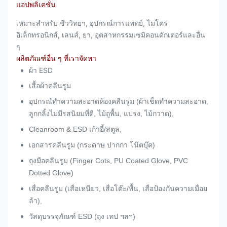
แอปพลิเคชั่น
เหมาะสำหรับ
ชีววิทยา, อุปกรณ์การแพทย์, ไมโคร
อิเล็กทรอนิกส์, เลนส์, ยา, อุตสาหกรรมเซมิคอนดักเตอร์และอื่น
ๆ
ผลิตภัณฑ์อื่น ๆ ที่เราจัดหา
ผ้า ESD
เสื้อผ้าคลีนรูม
อุปกรณ์ทำความสะอาดห้องคลีนรูม (ผ้าเช็ดทำความสะอาด,
ลูกกลิ้งไม่มีรสนิยมที่ดี, ไม้ถูพื้น, แปรง, ไม้กวาด),
Cleanroom & ESD เก้าอี้/สตูล,
เอกสารคลีนรูม (กระดาษ ปากกา โน๊ตบุ๊ค)
ถุงมือคลีนรูม (Finger Cots, PU Coated Glove, PVC
Dotted Glove)
เสื่อคลีนรูม (เสื่อเหนียว, เสื่อโต๊ะ/พื้น, เสื่อป้องกันความเมื่อย
ล้า),
วัสดุบรรจุภัณฑ์ ESD (ถุง เทป ฯลฯ)