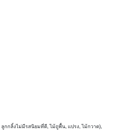
ิ้งไม่มีรสนิยมที่ดี, ไม้ถูพื้น, แปรง, ไม้กวาด),