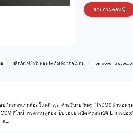
ส
อ
บ
ถ
า
ม
ต
อ
น
น
ทอ
ผลิตภัณฑ์ผ้าไม่ทอ ผลิตภัณฑ์ผ่าตัดไม่ทอ
non woven disposabl
บ / สภาพแวดล้อมในคลีนรูม คำอธิบาย วัสดุ: PP/SMS ผ้านอนวู
4/16GSM ดีไซน์: ทรงกลมฟูฟ่อง เย็บขอบยางยืด คุณสมบัติ 1, การป้องก
 แ...