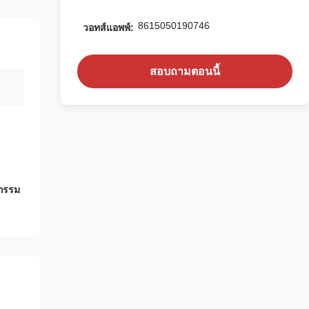
8615050190746
วอทส์แอพพ์:
สอบถามตอนนี้
หกรรม