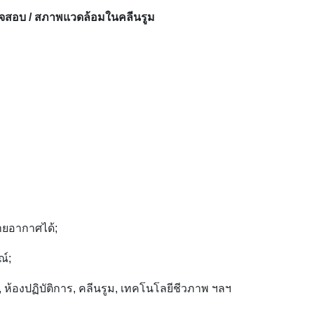
จสอบ / สภาพแวดล้อมในคลีนรูม
บายอากาศได้;
ณ์;
ห้องปฏิบัติการ, คลีนรูม, เทคโนโลยีชีวภาพ ฯลฯ