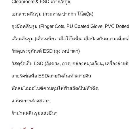
Cleanroom & ESD เก้าอี้/สตูล,
เอกสารคลีนรูม (กระดาษ ปากกา โน๊ตบุ๊ค)
ถุงมือคลีนรูม (Finger Cots, PU Coated Glove, PVC Dotte
เสื่อคลีนรูม (เสื่อเหนียว, เสื่อโต๊ะ/พื้น, เสื่อป้องกันความเมื่อยล
วัสดุบรรจุภัณฑ์ ESD (ถุง เทป ฯลฯ)
วัสดุจัดเก็บ ESD (ถังขยะ, ถาด, กล่องหมุนเวียน, เครื่องจ่าย
สายรัดข้อมือ ESD/สายรัดส้นเท้า/สายดิน
พัดลมไอออไนซ์ควบคุมไฟฟ้าสถิต/ปืน/หัวฉีด,
แว่นขยายส่องสว่าง,
ผ้าม่านคลีนรูมและอื่นๆ