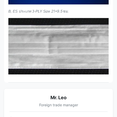
21*9.5ซม.
B, ES ประเภท 3-PLY Size
Mr. Leo
Foreign trade manager