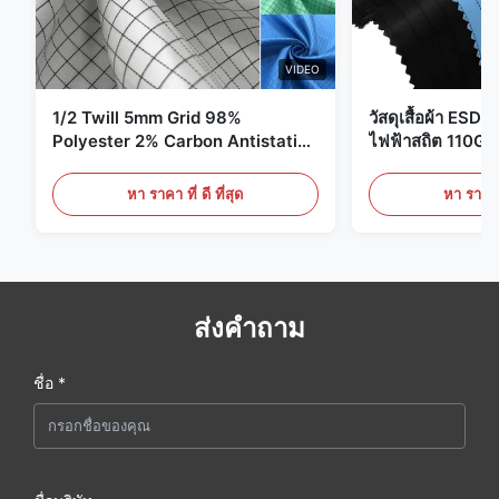
VIDEO
1/2 Twill 5mm Grid 98%
วัสดุเสื้อผ้า ESD 
Polyester 2% Carbon Antistatic
ไฟฟ้าสถิต 110G
Clothing
หา ราคา ที่ ดี ที่สุด
หา ราคา ที
ส่งคำถาม
ชื่อ *