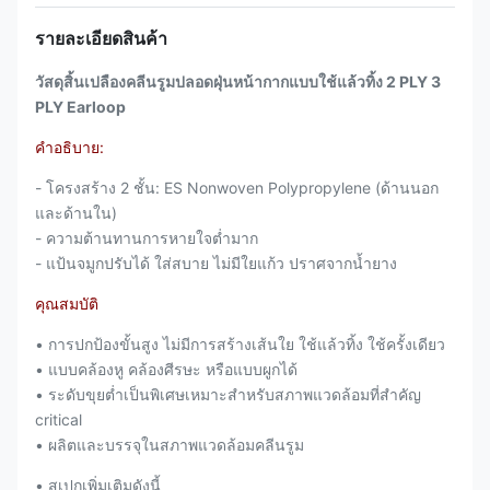
รายละเอียดสินค้า
วัสดุสิ้นเปลืองคลีนรูมปลอดฝุ่นหน้ากากแบบใช้แล้วทิ้ง 2 PLY 3
PLY Earloop
คำอธิบาย:
- โครงสร้าง 2 ชั้น: ES Nonwoven Polypropylene (ด้านนอก
และด้านใน)
- ความต้านทานการหายใจต่ำมาก
- แป้นจมูกปรับได้ ใส่สบาย ไม่มีใยแก้ว ปราศจากน้ำยาง
คุณสมบัติ
• การปกป้องขั้นสูง ไม่มีการสร้างเส้นใย ใช้แล้วทิ้ง ใช้ครั้งเดียว
• แบบคล้องหู คล้องศีรษะ หรือแบบผูกได้
• ระดับขุยต่ำเป็นพิเศษเหมาะสำหรับสภาพแวดล้อมที่สำคัญ
critical
• ผลิตและบรรจุในสภาพแวดล้อมคลีนรูม
• สเปกเพิ่มเติมดังนี้