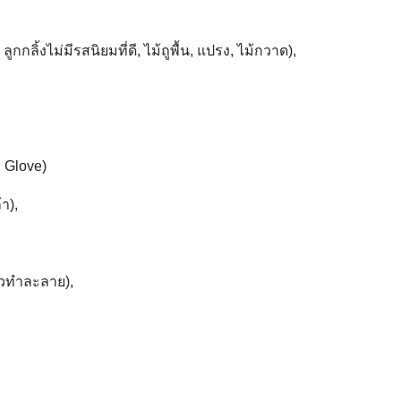
ิ้งไม่มีรสนิยมที่ดี, ไม้ถูพื้น, แปรง, ไม้กวาด),
d Glove)
้า),
ตัวทำละลาย),