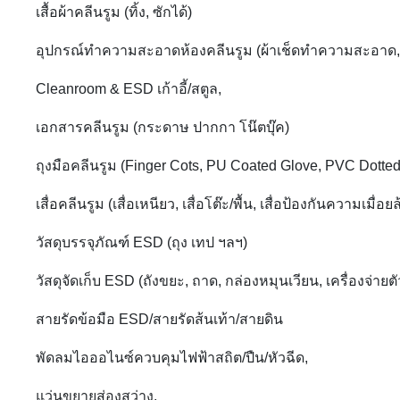
เสื้อผ้าคลีนรูม (ทิ้ง, ซักได้)
อุปกรณ์ทำความสะอาดห้องคลีนรูม (ผ้าเช็ดทำความสะอาด, ลูกกล
Cleanroom & ESD เก้าอี้/สตูล,
เอกสารคลีนรูม (กระดาษ ปากกา โน๊ตบุ๊ค)
ถุงมือคลีนรูม (Finger Cots, PU Coated Glove, PVC Dotte
เสื่อคลีนรูม (เสื่อเหนียว, เสื่อโต๊ะ/พื้น, เสื่อป้องกันความเมื่อยล
วัสดุบรรจุภัณฑ์ ESD (ถุง เทป ฯลฯ)
วัสดุจัดเก็บ ESD (ถังขยะ, ถาด, กล่องหมุนเวียน, เครื่องจ่าย
สายรัดข้อมือ ESD/สายรัดส้นเท้า/สายดิน
พัดลมไอออไนซ์ควบคุมไฟฟ้าสถิต/ปืน/หัวฉีด,
แว่นขยายส่องสว่าง,