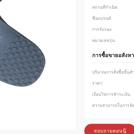
สถานที่กำเนิด:
ชื่อแบรนด์:
การรับรอง:
หมายเลขรุ่น:
การซื้อขายอสังหา
ปริมาณการสั่งซื้อขั้นต่
ราคา:
เงื่อนไขการชำระเงิน:
ความสามารถในการจัด
ส
อ
บ
ถ
า
ม
ต
อ
น
น