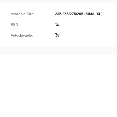
Available Size:
235/255/275/295 (S/M/L/XL)
ESD:
ไม่
Autoclavable:
ใช่