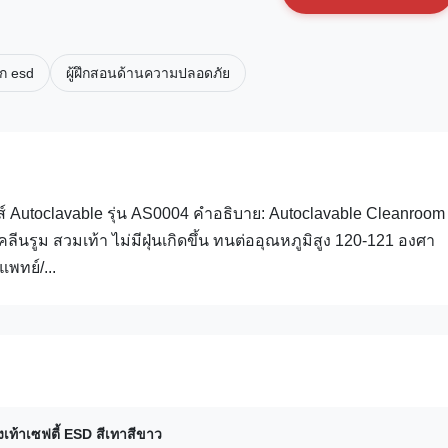
าก esd
ผู้ฝึกสอนด้านความปลอดภัย
ทส์ Autoclavable รุ่น AS0004 คำอธิบาย: Autoclavable Cleanroom
ลีนรูม สวมเท้า ไม่มีฝุ่นเกิดขึ้น ทนต่ออุณหภูมิสูง 120-121 องศา
พทย์/...
งเท้าเซฟตี้ ESD สีเทาสีขาว