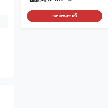
8615050190746
วอทส์แอพพ์:
สอบถามตอนนี้