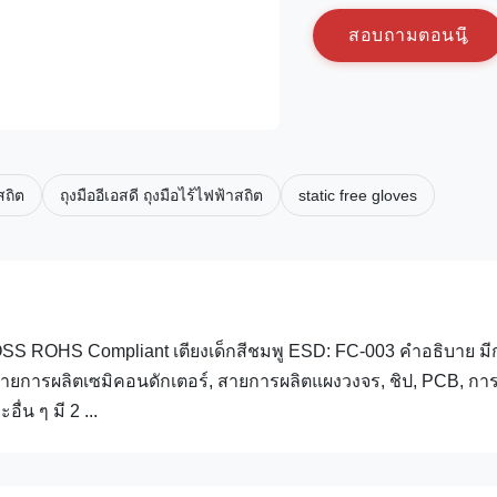
ส
อ
บ
ถ
า
ม
ต
อ
น
น
สถิต
ถุงมืออีเอสดี ถุงมือไร้ไฟฟ้าสถิต
static free gloves
 GROSS ROHS Compliant เตียงเด็กสีชมพู ESD: FC-003 คำอธิบาย ม
สายการผลิตเซมิคอนดักเตอร์, สายการผลิตแผงวงจร, ชิป, PCB, กา
่น ๆ มี 2 ...