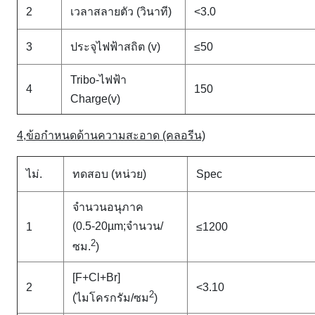
2
เวลาสลายตัว (วินาที)
<3.0
3
ประจุไฟฟ้าสถิต (v)
≤50
Tribo-ไฟฟ้า
4
150
Charge(v)
4,ข้อกำหนดด้านความสะอาด (คลอรีน)
ไม่.
ทดสอบ (หน่วย)
Spec
จำนวนอนุภาค
(0.5-20µm;จำนวน/
1
≤1200
2
ซม.
)
[F+Cl+Br]
2
<3.10
2
(ไมโครกรัม/ซม
)