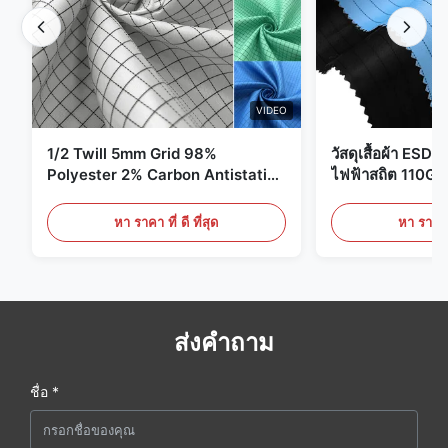
VIDEO
1/2 Twill 5mm Grid 98%
วัสดุเสื้อผ้า ESD 
Polyester 2% Carbon Antistatic
ไฟฟ้าสถิต 110G
Clothing
หา ราคา ที่ ดี ที่สุด
หา ราคา ที
ส่งคำถาม
ชื่อ *