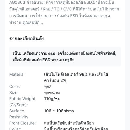
AG0803 คำอธิบาย: ทำจากวัสดุที่ปลอดภัย ESD.ผ้านี้อาจเป็น
วัสดุโพลีเอสเตอร์ / ฝ้าย / TC / CVC ที่มีไส้คาร์บอนไม่ได้มาจาก
การฉีดพ่น การใช้งาน: การป้องกัน ESD ในห้องสะอาด ชุด
ทำงาน คุณสมบัติ...
รายละเอียดสินค้า
เน้น:
เครื่องแต่งกาย esd
,
เครื่องแต่งกายป้องกันไฟฟ้าสถิตย์
,
เสื้อผ้าที่ปลอดภัย ESD ทางเศรษฐกิจ
Material:
เส้นใยโพลีเอสเตอร์ 98% และเส้นใย
คาร์บอน 2%
Color:
ทุกสี
Size:
ทุกขนาด
Fabric Weight
110g/ซม
(Gr/Sqm):
Surface
106 ~ 108ohms
Resistivity:
Front Closure:
สแน็ปหรือซิปสำหรับตัวเลือก
Collar:
ยืนขึ้นหรือปกหรือคอวีสำหรับตัวเลือก