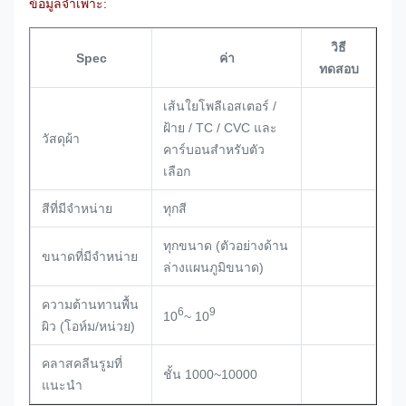
ข้อมูลจำเพาะ:
วิธี
Spec
ค่า
ทดสอบ
เส้นใยโพลีเอสเตอร์ /
ฝ้าย / TC / CVC และ
วัสดุผ้า
คาร์บอนสำหรับตัว
เลือก
สีที่มีจำหน่าย
ทุกสี
ทุกขนาด (ตัวอย่างด้าน
ขนาดที่มีจำหน่าย
ล่างแผนภูมิขนาด)
ความต้านทานพื้น
6
9
10
~ 10
ผิว (โอห์ม/หน่วย)
คลาสคลีนรูมที่
ชั้น 1000~10000
แนะนำ