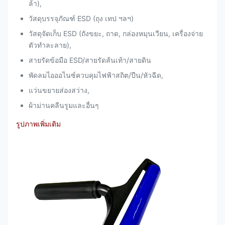
ล้า),
วัสดุบรรจุภัณฑ์ ESD (ถุง เทป ฯลฯ)
วัสดุจัดเก็บ ESD (ถังขยะ, ถาด, กล่องหมุนเวียน, เครื่องจ่าย
ตัวทำละลาย),
สายรัดข้อมือ ESD/สายรัดส้นเท้า/สายดิน
พัดลมไอออไนซ์ควบคุมไฟฟ้าสถิต/ปืน/หัวฉีด,
แว่นขยายส่องสว่าง,
ผ้าม่านคลีนรูมและอื่นๆ
รูปภาพเพิ่มเติม