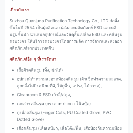
เกี่ยวกับเรา
Suzhou Quanjuda Purification Technology Co., LTD ก่อตั้ง
ขึ้นในปี 2554 เป็นผู้ผลิตและผู้ส่งออกผลิตภัณฑ์ ESD และคลี
นรูมชั้นนำ นำเสนออุปกรณ์และวัสดุสิ้นเปลือง ESD และคลีนรูม
ครบวงจร ให้บริการครบวงจรโดยการผลิต การจัดหาและส่งออก
ผลิตภัณฑ์จากประเทศจีน
ผลิตภัณฑ์อื่น ๆ ที่เราจัดหา
เสื้อผ้าคลีนรูม (ทิ้ง, ซักได้)
อุปกรณ์ทำความสะอาดห้องคลีนรูม (ผ้าเช็ดทำความสะอาด,
ลูกกลิ้งไม่มีรสนิยมที่ดี, ไม้ถูพื้น, แปรง, ไม้กวาด),
Cleanroom & ESD เก้าอี้/สตูล,
เอกสารคลีนรูม (กระดาษ ปากกา โน๊ตบุ๊ค)
ถุงมือคลีนรูม (Finger Cots, PU Coated Glove, PVC
Dotted Glove)
เสื่อคลีนรูม (เสื่อเหนียว, เสื่อโต๊ะ/พื้น, เสื่อป้องกันความเมื่อย