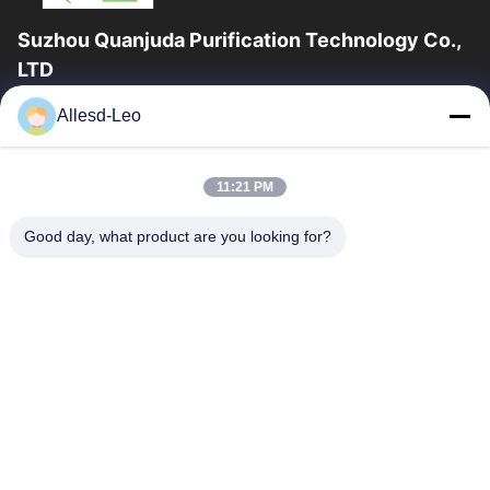
Suzhou Quanjuda Purification Technology Co.,
LTD
ประสบการณ์ 16 ปี ในฐานะผู้ผลิตและผู้ส่งออกผลิตภัณฑ์ ESD &
Allesd-Leo
Cleanroom ชั้นนำ เราขอเสนออุปกรณ์และวัสดุสิ้นเปลือง ESD &
Cleanroom อย่างเต็มรูปแบบ
ลิงก์ด่วน
11:21 PM
บ้าน
สินค้า
Good day, what product are you looking for?
เกี่ยวกับเรา
ทัวร์โรงงาน
ควบคุมคุณภาพ
ติดต่อเรา
ขอใบเสนอราคา
ติดต่อเรา
0086-512-65883749
0086-512-66190772
Sales01@allesd.com