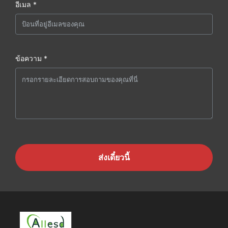
อีเมล *
ข้อความ *
ส่งเดี๋ยวนี้