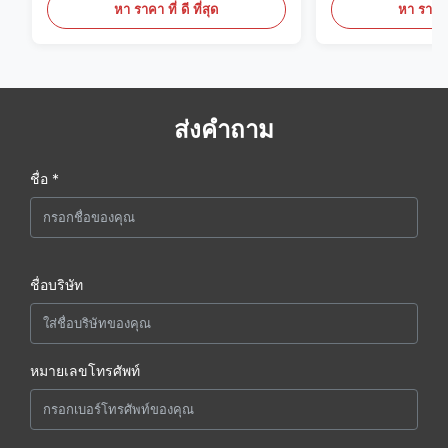
หา ราคา ที่ ดี ที่สุด
หา ราคา ที
ส่งคำถาม
ชื่อ *
ชื่อบริษัท
หมายเลขโทรศัพท์