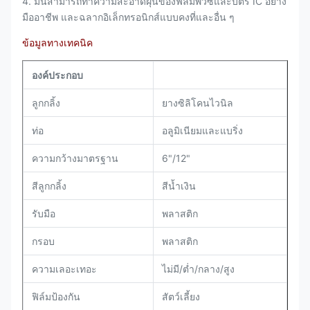
4. มันสามารถทำความสะอาดฝุ่นของฟิล์มพีวีซีและบัตร IC อย่าง
มืออาชีพ และฉลากอิเล็กทรอนิกส์แบบคงที่และอื่น ๆ
ข้อมูลทางเทคนิค
องค์ประกอบ
ลูกกลิ้ง
ยางซิลิโคนไวนิล
ท่อ
อลูมิเนียมและแบริ่ง
ความกว้างมาตรฐาน
6"/12"
สีลูกกลิ้ง
สีน้ำเงิน
รับมือ
พลาสติก
กรอบ
พลาสติก
ความเลอะเทอะ
ไม่มี/ต่ำ/กลาง/สูง
ฟิล์มป้องกัน
สัตว์เลี้ยง