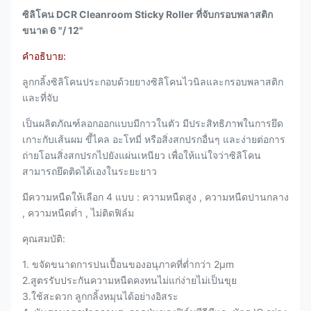
ซิลิโคน DCR Cleanroom Sticky Roller ที่จับกรอบพลาสติก
ขนาด 6 "/ 12"
คำอธิบาย:
ลูกกลิ้งซิลิโคนประกอบด้วยยางซิลิโคนไวนิลและกรอบพลาสติก
และที่จับ
เป็นผลิตภัณฑ์ลอกออกแบบมีกาวในตัว มีประสิทธิภาพในการยึด
เกาะกับเส้นผม ขี้ไคล อะโทมี่ หรือสิ่งสกปรกอื่นๆ และง่ายต่อการ
ถ่ายโอนสิ่งสกปรกไปยังแผ่นเหนียว เพื่อให้แน่ใจว่าซิลิโคน
สามารถยึดติดได้เองในระยะยาว
มีความหนืดให้เลือก 4 แบบ : ความหนืดสูง , ความหนืดปานกลาง
, ความหนืดต่ำ , ไม่ติดฟิล์ม
คุณสมบัติ:
1. ขจัดขนาดการปนเปื้อนของอนุภาคที่ต่ำกว่า 2µm
2.สูตรรับประกันความหนืดคงทนไม่แก่ง่ายไม่เป็นขุย
3.ใช้สะดวก ลูกกลิ้งหมุนได้อย่างอิสระ