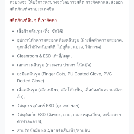
ครบวงจร ให้บริการครบวงจรโดยการผลิต การจัดหาและส่งออก
ผลิตภัณฑ์จากประเทศจีน
ผลิตภัณฑ์อื่น ๆ ที่เราจัดหา
เสื้อผ้าคลีนรูม (ทิ้ง, ซักได้)
อุปกรณ์ทำความสะอาดห้องคลีนรูม (ผ้าเช็ดทำความสะอาด,
ลูกกลิ้งไม่มีรสนิยมที่ดี, ไม้ถูพื้น, แปรง, ไม้กวาด),
Cleanroom & ESD เก้าอี้/สตูล,
เอกสารคลีนรูม (กระดาษ ปากกา โน๊ตบุ๊ค)
ถุงมือคลีนรูม (Finger Cots, PU Coated Glove, PVC
Dotted Glove)
เสื่อคลีนรูม (เสื่อเหนียว, เสื่อโต๊ะ/พื้น, เสื่อป้องกันความเมื่อย
ล้า),
วัสดุบรรจุภัณฑ์ ESD (ถุง เทป ฯลฯ)
วัสดุจัดเก็บ ESD (ถังขยะ, ถาด, กล่องหมุนเวียน, เครื่องจ่าย
ตัวทำละลาย),
สายรัดข้อมือ ESD/สายรัดส้นเท้า/สายดิน