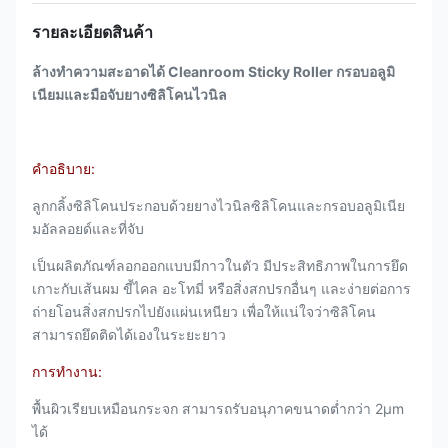
รายละเอียดสินค้า
ล้างทำความสะอาดได้ Cleanroom Sticky Roller กรอบอลูมิ
เนียมและมือจับยางซิลิโคนไวนิล
คำอธิบาย:
ลูกกลิ้งซิลิโคนประกอบด้วยยางไวนิลซิลิโคนและกรอบอลูมิเนีย
มอัลลอยด์และที่จับ
เป็นผลิตภัณฑ์ลอกออกแบบมีกาวในตัว มีประสิทธิภาพในการยึด
เกาะกับเส้นผม ขี้ไคล อะโทมี่ หรือสิ่งสกปรกอื่นๆ และง่ายต่อการ
ถ่ายโอนสิ่งสกปรกไปยังแผ่นเหนียว เพื่อให้แน่ใจว่าซิลิโคน
สามารถยึดติดได้เองในระยะยาว
การทำงาน:
พื้นผิวเรียบเหมือนกระจก สามารถรับอนุภาคขนาดต่ำกว่า 2µm
ได้