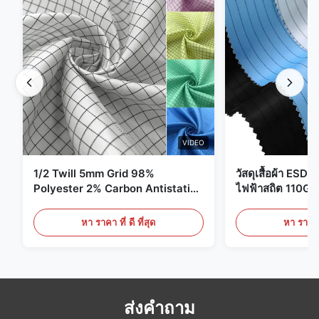
VIDEO
1/2 Twill 5mm Grid 98%
วัสดุเสื้อผ้า ESD 
Polyester 2% Carbon Antistatic
ไฟฟ้าสถิต 110G
Clothing
หา ราคา ที่ ดี ที่สุด
หา ราคา ที
ส่งคำถาม