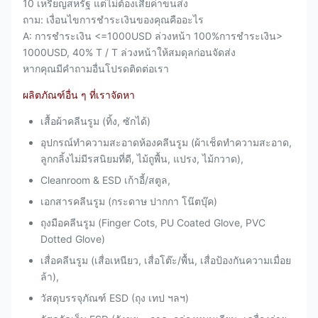
10 เหรียญสหรัฐ แต่ไม่ต้องเสียค่าขนส่ง
ศูนย์กลางภายนอก
ถาม: เงื่อนไขการชำระเงินของคุณคืออะไร
A: การชำระเงิน <=1000USD ล่วงหน้า 100%การชำระเงิน>
สี
น้ำนมสีขาว
1000USD, 40% T / T ล่วงหน้าให้สมดุลก่อนจัดส่ง
หากคุณมีคำถามอื่นโปรดติดต่อเรา
ความเสถียรของ
ต่ำกว่า 10 ℃ －90 ℃
อุณหภูมิ
ผลิตภัณฑ์อื่น ๆ ที่เราจัดหา
บรรจุุภัณฑ์
เสื้อผ้าคลีนรูม (ทิ้ง, ซักได้)
4ม้วน/กล่อง
อุปกรณ์ทำความสะอาดห้องคลีนรูม (ผ้าเช็ดทำความสะอาด,
ลูกกลิ้งไม่มีรสนิยมที่ดี, ไม้ถูพื้น, แปรง, ไม้กวาด),
Cleanroom & ESD เก้าอี้/สตูล,
เอกสารคลีนรูม (กระดาษ ปากกา โน๊ตบุ๊ค)
ถุงมือคลีนรูม (Finger Cots, PU Coated Glove, PVC
Dotted Glove)
เสื่อคลีนรูม (เสื่อเหนียว, เสื่อโต๊ะ/พื้น, เสื่อป้องกันความเมื่อย
ล้า),
วัสดุบรรจุภัณฑ์ ESD (ถุง เทป ฯลฯ)