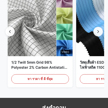
VIDEO
1/2 Twill 5mm Grid 98%
วัสดุเสื้อผ้า ESD 
Polyester 2% Carbon Antistatic
ไฟฟ้าสถิต 110G
Clothing
หา ราคา ที่ ดี ที่สุด
หา ราคา ที
ส่งคำถาม