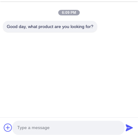
Cleanroom อย่างเต็มรูปแบบ
ลิงก์ด่วน
6:09 PM
บ้าน
สินค้า
Good day, what product are you looking for?
เกี่ยวกับเรา
ทัวร์โรงงาน
ควบคุมคุณภาพ
ติดต่อเรา
ขอใบเสนอราคา
ติดต่อเรา
0086-512-65883749
0086-512-66190772
Sales01@allesd.com
สิทธิป้ายกํากับ © 2018-2026 Suzhou Quanjuda Purification Technology
Co., LTD. สุทธิทั้งหมดถูกเก็บไว้