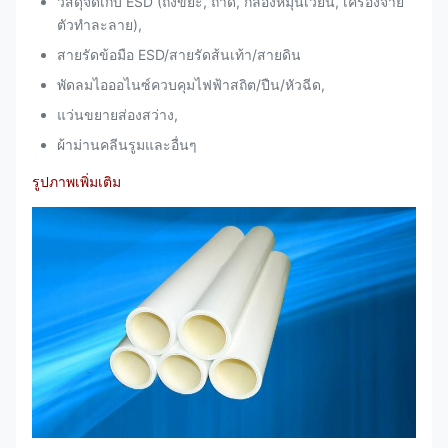
วัสดุจัดเก็บ ESD (ถังขยะ, ถาด, กล่องหมุนเวียน, เครื่องจ่าย
ตัวทำละลาย),
สายรัดข้อมือ ESD/สายรัดส้นเท้า/สายดิน
พัดลมไอออไนซ์ควบคุมไฟฟ้าสถิต/ปืน/หัวฉีด,
แว่นขยายส่องสว่าง,
ผ้าม่านคลีนรูมและอื่นๆ
รูปภาพเพิ่มเติม