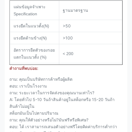
แผ่นข้อมูลจำเพาะ
ฐานมาตรฐาน
Specification
>50
แรงยืดในแนวตั้ง(N)
>100
แรงยืดด้านข้าง(N)
อัตราการยืดตัวของรอย
< 200
แตกในแนวตั้ง (%)
คำถามที่พบบ่อย:
อัตราการยืดตัวของรอย
<80
แตกด้านข้าง (%)
ถาม: คุณเป็นบริษัทการค้าหรือผู้ผลิต
ตอบ: เราเป็นโรงงาน
กาวอะคริลิกไวต่อแรงกด
สถานะการติดกาว
ถาม: ระยะเวลาในการจัดส่งของคุณนานเท่าไร?
A: โดยทั่วไป 5-10 วันถ้าสินค้าอยู่ในสต็อกหรือ 15-20 วันถ้า
ความหนา
0.085mm
สินค้าไม่อยู่ใน
ความเหนียว
ต่ำ/กลาง/สูง/สูงพิเศษ
สต็อกมันเป็นไปตามปริมาณ
ถาม: คุณให้ตัวอย่างหรือไม่?มันฟรีหรือพิเศษ?
เส้นผ่านศูนย์กลาง
ตอบ: ได้ เราสามารถเสนอตัวอย่างฟรีโดยคิดค่าบริการต่ำกว่า
76.5mm/94mm
ภายใน/เส้นผ่าน