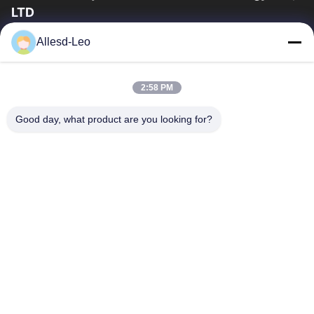
LTD
ประสบการณ์ 16 ปี ในฐานะผู้ผลิตและผู้ส่งออกผลิตภัณฑ์ ESD &
Allesd-Leo
Cleanroom ชั้นนำ เราขอเสนออุปกรณ์และวัสดุสิ้นเปลือง ESD &
Cleanroom อย่างเต็มรูปแบบ
ลิงก์ด่วน
2:58 PM
บ้าน
สินค้า
Good day, what product are you looking for?
เกี่ยวกับเรา
ทัวร์โรงงาน
ควบคุมคุณภาพ
ติดต่อเรา
ขอใบเสนอราคา
ติดต่อเรา
0086-512-65883749
0086-512-66190772
Sales01@allesd.com