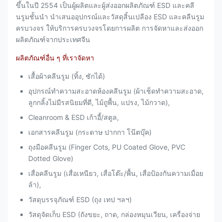
ขึ้นในปี 2554 เป็นผู้ผลิตและผู้ส่งออกผลิตภัณฑ์ ESD และคลี
นรูมชั้นนำ นำเสนออุปกรณ์และวัสดุสิ้นเปลือง ESD และคลีนรูม
ครบวงจร ให้บริการครบวงจรโดยการผลิต การจัดหาและส่งออก
ผลิตภัณฑ์จากประเทศจีน
ผลิตภัณฑ์อื่น ๆ ที่เราจัดหา
เสื้อผ้าคลีนรูม (ทิ้ง, ซักได้)
อุปกรณ์ทำความสะอาดห้องคลีนรูม (ผ้าเช็ดทำความสะอาด,
ลูกกลิ้งไม่มีรสนิยมที่ดี, ไม้ถูพื้น, แปรง, ไม้กวาด),
Cleanroom & ESD เก้าอี้/สตูล,
เอกสารคลีนรูม (กระดาษ ปากกา โน๊ตบุ๊ค)
ถุงมือคลีนรูม (Finger Cots, PU Coated Glove, PVC
Dotted Glove)
เสื่อคลีนรูม (เสื่อเหนียว, เสื่อโต๊ะ/พื้น, เสื่อป้องกันความเมื่อย
ล้า),
วัสดุบรรจุภัณฑ์ ESD (ถุง เทป ฯลฯ)
วัสดุจัดเก็บ ESD (ถังขยะ, ถาด, กล่องหมุนเวียน, เครื่องจ่าย