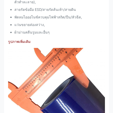
ตัวทำละลาย),
สายรัดข้อมือ ESD/สายรัดส้นเท้า/สายดิน
พัดลมไอออไนซ์ควบคุมไฟฟ้าสถิต/ปืน/หัวฉีด,
แว่นขยายส่องสว่าง,
ผ้าม่านคลีนรูมและอื่นๆ
รูปภาพเพิ่มเติม