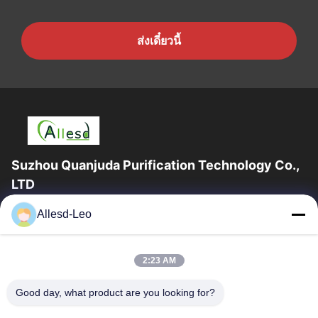
ส่งเดี๋ยวนี้
Suzhou Quanjuda Purification Technology Co.,
LTD
ประสบการณ์ 16 ปี ในฐานะผู้ผลิตและผู้ส่งออกผลิตภัณฑ์ ESD &
Allesd-Leo
Cleanroom ชั้นนำ เราขอเสนออุปกรณ์และวัสดุสิ้นเปลือง ESD &
Cleanroom อย่างเต็มรูปแบบ
ลิงก์ด่วน
2:23 AM
บ้าน
สินค้า
Good day, what product are you looking for?
เกี่ยวกับเรา
ทัวร์โรงงาน