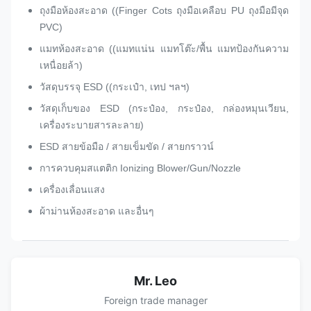
ถุงมือห้องสะอาด ((Finger Cots ถุงมือเคลือบ PU ถุงมือมีจุด
PVC)
แมทห้องสะอาด ((แมทแน่น แมทโต๊ะ/พื้น แมทป้องกันความ
เหนื่อยล้า)
วัสดุบรรจุ ESD ((กระเป๋า, เทป ฯลฯ)
วัสดุเก็บของ ESD (กระป๋อง, กระป๋อง, กล่องหมุนเวียน,
เครื่องระบายสารละลาย)
ESD สายข้อมือ / สายเข็มขัด / สายกราวน์
การควบคุมสแตติก Ionizing Blower/Gun/Nozzle
เครื่องเลื่อนแสง
ผ้าม่านห้องสะอาด และอื่นๆ
Mr. Leo
Foreign trade manager