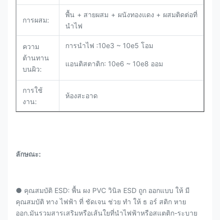
พื้น + สายผสม + ผนังทองแดง + ผสมติดต่อที่
การผสม:
นําไฟ
การนําไฟ :10e3 ~ 10e5 โอม
ความ
ต้านทาน
แอนติสตาติก: 10e6 ~ 10e8 ออม
บนผิว:
การใช้
ห้องสะอาด
งาน:
ลักษณะ:
● คุณสมบัติ ESD: พื้น ผง PVC วินิล ESD ถูก ออกแบบ ให้ มี
คุณสมบัติ ทาง ไฟฟ้า ที่ ชัดเจน ช่วย ทํา ให้ ธ อร์ สติก หาย
ออก.มันรวมสารเสริมหรือเส้นใยที่นําไฟฟ้าหรือสแตติก-ระบาย