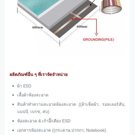
ผลิตภัณฑ์อื่น ๆ ที่เราจัดจําหน่าย
ผ้า ESD
เสื้อผ้าห้องสะอาด
สินค้าทําความสะอาดห้องสะอาด ((ผ้าเช็ดผ้า, รอลเลอร์สับ,
แมปป์, เบรช, สบ)
ห้องสะอาด & เก้าอี้/เตียง ESD
เอกสารห้องสะอาด ((กระดาษ,ปากกา, Notebook)