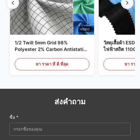
VIDEO
1/2 Twill 5mm Grid 98%
วัสดุเสื้อผ้า ESD 
Polyester 2% Carbon Antistatic
ไฟฟ้าสถิต 110G
Clothing
หา ราคา ที่ ดี ที่สุด
หา ราคา ที
ส่งคำถาม
ชื่อ *