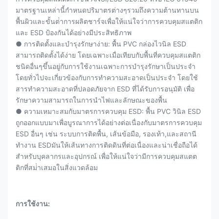
มาตรฐานเหล่านี้กําหนดปริมาตรต่างๆรวมถึงความต้านทานบน
พื้นผิวและขั้นต่ําการผลิตชาร์จเพื่อให้แน่ใจว่าการควบคุมสแตติก
และ ESD ป้องกันได้อย่างมีประสิทธิภาพ
● การติดตั้งและบํารุงรักษาง่าย: พื้น PVC กล่องไวนิล ESD
สามารถติดตั้งได้ง่าย โดยเฉพาะเมื่อเทียบกับพื้นที่ควบคุมสแตติก
ชนิดอื่นๆขึ้นอยู่กับการใช้งานเฉพาะการบํารุงรักษาเป็นประจํา
โดยทั่วไปจะเกี่ยวข้องกับการทําความสะอาดเป็นประจํา โดยใช้
สารทําความสะอาดที่ปลอดภัยจาก ESD ที่ได้รับการอนุมัติ เพื่อ
รักษาความสามารถในการนําไฟและลักษณะของพื้น
● ความเหมาะสมกับมาตรการควบคุม ESD: พื้น PVC วินิล ESD
ถูกออกแบบมาเพื่อบูรณาการได้อย่างต่อเนื่องกับมาตรการควบคุม
ESD อื่นๆ เช่น ระบบการติดพื้น, เส้นข้อมือ, รองเท้า,และสถานี
ทํางาน ESDมันให้เส้นทางการติดดินที่ต่อเนื่องและน่าเชื่อถือได้
สําหรับบุคลากรและอุปกรณ์ เพื่อให้แน่ใจว่ามีการควบคุมสแตต
ติกที่สม่ําเสมอในสิ่งแวดล้อม
การใช้งาน: