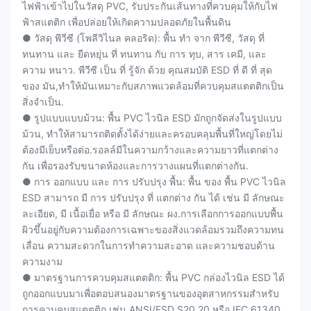
ไฟฟ้าเข้าไปในวัสดุ PVC, รับประกันเส้นทางที่ควบคุมให้กับไฟ
ฟ้าสแตติก เพื่อปล่อยให้เกิดความปลอดภัยในพื้นดิน
● วัสดุ พีวีซี (โพลีวิไนล คลอริด): พื้น ทํา จาก พีวีซี, วัสดุ ที่
ทนทาน และ ยืดหยุ่น ที่ ทนทาน กับ การ ทุบ, สาร เคมี, และ
ความ หนาว. พีวีซี เป็น ที่ รู้จัก ด้วย คุณสมบัติ ESD ที่ ดี ที่ สุด
ของ มัน,ทําให้มันเหมาะกับสภาพแวดล้อมที่ควบคุมสแตตติกเป็น
สิ่งจําเป็น.
● รูปแบบแบบม้วน: พื้น PVC ไวนิล ESD มักถูกจัดส่งในรูปแบบ
ม้วน, ทําให้สามารถติดตั้งได้ง่ายและครอบคลุมพื้นที่ใหญ่โดยไม่
ต้องมีเย็บหรือต่อ.รอลล์มีในความกว้างและความยาวที่แตกต่าง
กัน เพื่อรองรับขนาดห้องและการวางแผนที่แตกต่างกัน.
● การ ออกแบบ และ การ ปรับปรุง พื้น: พื้น ของ พื้น PVC ไวนิล
ESD สามารถ มี การ ปรับปรุง ที่ แตกต่าง กัน ได้ เช่น มี ลักษณะ
ละเอียด, มี เนื้อเยื่อ หรือ มี ลักษณะ ผง.การเลือกการออกแบบพื้น
ผิวขึ้นอยู่กับความต้องการเฉพาะของสิ่งแวดล้อมรวมถึงความทน
เลื่อน ความสะดวกในการทําความสะอาด และความชอบด้าน
ความงาม
● มาตรฐานการควบคุมสแตตติก: พื้น PVC กล่องไวนิล ESD ได้
ถูกออกแบบมาเพื่อตอบสนองมาตรฐานของอุตสาหกรรมสําหรับ
การควบคุมสแตตติก เช่น ANSI/ESD S20.20 หรือ IEC 61340