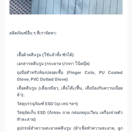
ผลิตภัณฑ์อื่น ๆ ที่เราจัดหา:
เสื้อผ้าคลีนรูม (ใช้แล้วทิ้ง ซักได้)
เอกสารคลีนรูม (กระดาษ ปากกา โน๊ตบุ๊ค)
ถุงมือสำหรับห้องปลอดเชื้อ (Finger Cots, PU Coated
Glove, PVC Dotted Glove)
เสื่อคลีนรูม (เสื่อเหนียว, เสื่อโต๊ะ/พื้น, เสื่อป้องกันความเมื่อย
ล้า).
วัสดุบรรจุภัณฑ์ ESD (ถุง เทป ฯลฯ)
วัสดุจัดเก็บ ESD (ถังขยะ ถาด กล่องหมุนเวียน เครื่องจ่ายตัว
ทำละลาย)
อุปกรณ์ทำความสะอาดคลีนรูม (ผ้าเช็ดทำความสะอาด, ลูก