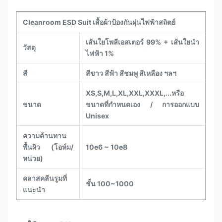
Cleanroom ESD Suit เสื้อผ้าป้องกันฝุ่นไฟฟ้าสถิตย์
เส้นใยโพลีเอสเตอร์ 99% + เส้นใยนำ
วัสดุ
ไฟฟ้า 1%
สี
สีขาว สีฟ้า สีชมพู สีเหลือง ฯลฯ
XS,S,M,L,XL,XXL,XXXL,...หรือ
ขนาด
ขนาดที่กำหนดเอง / การออกแบบ
Unisex
ความต้านทาน
พื้นผิว (โอห์ม/
10e6 ~ 10e8
หน่วย)
คลาสคลีนรูมที่
ชั้น 100~1000
แนะนำ