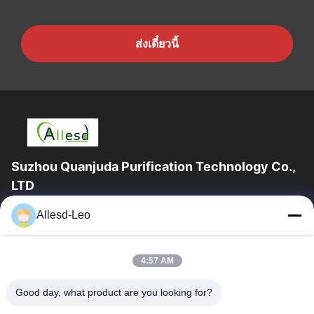
ส่งเดี๋ยวนี้
Suzhou Quanjuda Purification Technology Co.,
LTD
ประสบการณ์ 16 ปี ในฐานะผู้ผลิตและผู้ส่งออกผลิตภัณฑ์ ESD &
Allesd-Leo
Cleanroom ชั้นนำ เราขอเสนออุปกรณ์และวัสดุสิ้นเปลือง ESD &
Cleanroom อย่างเต็มรูปแบบ
ลิงก์ด่วน
4:57 AM
บ้าน
สินค้า
Good day, what product are you looking for?
เกี่ยวกับเรา
ทัวร์โรงงาน