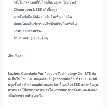
กลิ้งไม่มีรสนิยมที่ดี, ไม้ถูพื้น, แปรง, ไม้กวาด)
Cleanroom & ESD เก้าอี้/สตูล.
สายรัดข้อมือ ESD/สายรัดส้นเท้า/สายดิน
พัดลมไอออไนซ์ควบคุมไฟฟ้าสถิต/ปืน/หัวฉีด
แว่นขยายส่องสว่าง
ผ้าม่านคลีนรูม และอื่นๆ
เกี่ยวกับเรา:
Suzhou Quanjuda Purification Technology Co., LTD ก่อ
ตั้งขึ้นในปี 2554 เป็นผู้ผลิตและผู้ส่งออกผลิตภัณฑ์ ESD และคลี
นรูมชั้นนำ นำเสนออุปกรณ์และวัสดุสิ้นเปลือง ESD และคลีนรูม
ครบวงจร ให้บริการครบวงจรโดยการผลิต การจัดหาและส่งออก
ผลิตภัณฑ์จากประเทศจีน