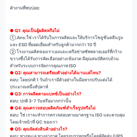
คำถามที่พบบ่อย:
● Q1: คุณเป็นผู้ผลิตหรือไม่
①.Ans:ใช่ เราได้รับในการผลิตและให้บริการโซลูชั่นคลีนรูม
และ ESD ที่ยอดเยี่ยมสำหรับลูกค้ามากกว่า 10 ปี
② โรงงานผลิตของเราเองและเครือข่ายซัพพลายเออร์ที่กว้าง
ขวางซึ่งได้รับการคัดเลือกอย่างเข้มงวด มีคุณสมบัติครบถ้วน
สำหรับระบบการจัดการคุณภาพ ISO
● Q2: คุณสามารถเตรียมตัวอย่างได้นานแค่ไหน?
ตอบ: โดยปกติ 1 วันถ้าเรามีตัวอย่างในมือหากปรับแต่งได้
ประมาณหนึ่งสัปดาห์
● Q3: การผลิตตามแบทช์เป็นอย่างไร?
ตอบ: ปกติ 3-7 วันหรือมากกว่านั้น
● Q4: คุณตรวจสอบผลิตภัณฑ์สำเร็จรูปหรือไม่
ตอบ: ใช่ เราจะทำการตรวจสอบตามมาตรฐาน ISO และควบคุม
โดยเจ้าหน้าที่ QC ของเรา
● Q5: คุณจัดส่งสินค้าอย่างไร?
ตอบ: ทางทะเล ทางอากาศ โดยรถบรรทุกหรือโดยผู้จัดส่ง (UPS,