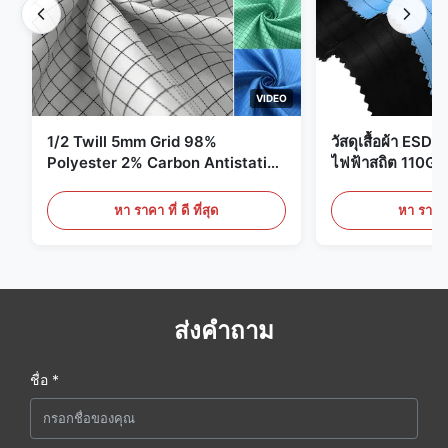
VIDEO
1/2 Twill 5mm Grid 98%
วัสดุเสื้อผ้า ESD 
Polyester 2% Carbon Antistatic
ไฟฟ้าสถิต 110G
Clothing
หา ราคา ที่ ดี ที่สุด
หา ราคา ที
ส่งคำถาม
ชื่อ *