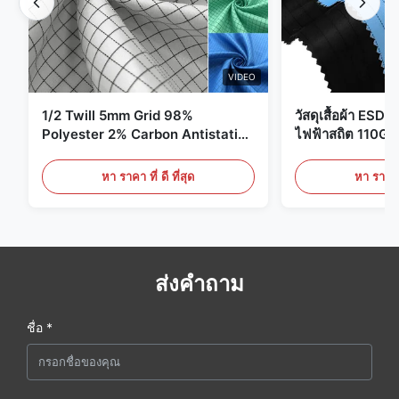
VIDEO
1/2 Twill 5mm Grid 98%
วัสดุเสื้อผ้า ESD 
Polyester 2% Carbon Antistatic
ไฟฟ้าสถิต 110G
Clothing
หา ราคา ที่ ดี ที่สุด
หา ราคา ที
ส่งคำถาม
ชื่อ *