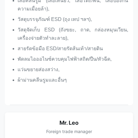
เสื่อคลีนรูม (เสื่อเหนียว, เสื่อโต๊ะ/พื้น, เสื่อป้องกัน
ความเมื่อยล้า),
วัสดุบรรจุภัณฑ์ ESD (ถุง เทป ฯลฯ),
วัสดุจัดเก็บ ESD (ถังขยะ, ถาด, กล่องหมุนเวียน,
เครื่องจ่ายตัวทำละลาย),
สายรัดข้อมือ ESD/สายรัดส้นเท้า/สายดิน
พัดลมไอออไนซ์ควบคุมไฟฟ้าสถิต/ปืน/หัวฉีด,
แว่นขยายส่องสว่าง,
ผ้าม่านคลีนรูมและอื่นๆ​
Mr. Leo
Foreign trade manager