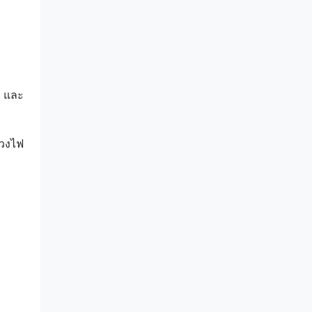
น และ
่วงไฟ