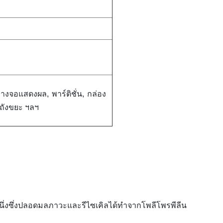
างจอแสดงผล, พาร์ติชั่น, กล่อง
 ถังขยะ ฯลฯ
ดหนึ่งซึ่งปลอดมลภาวะและรีไซเคิลได้ทำจากโพลีโพรพีลีน