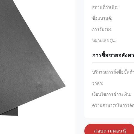
สถานที่กำเนิด:
ชื่อแบรนด์:
การรับรอง:
หมายเลขรุ่น:
การซื้อขายอสังหา
ปริมาณการสั่งซื้อขั้นต่
ราคา:
เงื่อนไขการชำระเงิน:
ความสามารถในการจัด
ส
อ
บ
ถ
า
ม
ต
อ
น
น