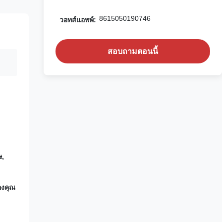
8615050190746
วอทส์แอพพ์:
สอบถามตอนนี้
ษ,
องคุณ