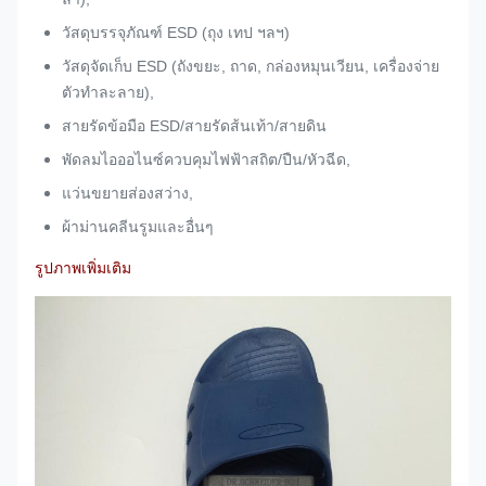
วัสดุบรรจุภัณฑ์ ESD (ถุง เทป ฯลฯ)
วัสดุจัดเก็บ ESD (ถังขยะ, ถาด, กล่องหมุนเวียน, เครื่องจ่าย
ตัวทำละลาย),
สายรัดข้อมือ ESD/สายรัดส้นเท้า/สายดิน
พัดลมไอออไนซ์ควบคุมไฟฟ้าสถิต/ปืน/หัวฉีด,
แว่นขยายส่องสว่าง,
ผ้าม่านคลีนรูมและอื่นๆ
รูปภาพเพิ่มเติม