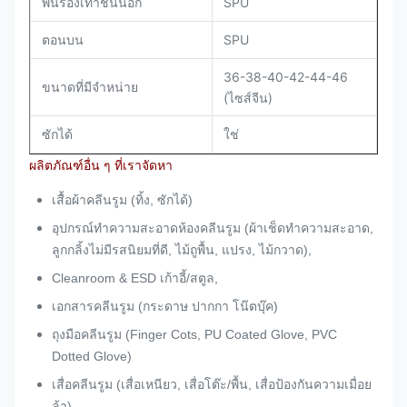
SPU
พื้นรองเท้าชั้นนอก
SPU
ตอนบน
36-38-40-42-44-46
ขนาดที่มีจำหน่าย
(ไซส์จีน)
ซักได้
ใช่
ผลิตภัณฑ์อื่น ๆ ที่เราจัดหา
เสื้อผ้าคลีนรูม (ทิ้ง, ซักได้)
อุปกรณ์ทำความสะอาดห้องคลีนรูม (ผ้าเช็ดทำความสะอาด,
ลูกกลิ้งไม่มีรสนิยมที่ดี, ไม้ถูพื้น, แปรง, ไม้กวาด),
Cleanroom & ESD เก้าอี้/สตูล,
เอกสารคลีนรูม (กระดาษ ปากกา โน๊ตบุ๊ค)
ถุงมือคลีนรูม (Finger Cots, PU Coated Glove, PVC
Dotted Glove)
เสื่อคลีนรูม (เสื่อเหนียว, เสื่อโต๊ะ/พื้น, เสื่อป้องกันความเมื่อย
ล้า),