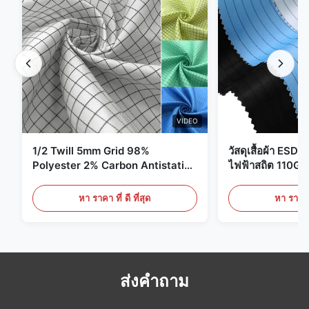
VIDEO
1/2 Twill 5mm Grid 98%
วัสดุเสื้อผ้า ESD 
Polyester 2% Carbon Antistatic
ไฟฟ้าสถิต 110G
Clothing
หา ราคา ที่ ดี ที่สุด
หา ราคา ที
ส่งคำถาม