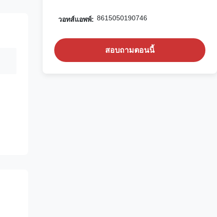
8615050190746
วอทส์แอพพ์:
สอบถามตอนนี้