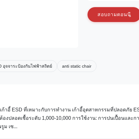
ส
อ
บ
ถ
า
ม
ต
อ
น
น
 อุจจาระป้องกันไฟฟ้าสถิตย์
anti static chair
้เก้าอี้ ESD ที่เหมาะกับการทำงาน เก้าอี้อุตสาหกรรมที่ปลอดภัย E
บห้องปลอดเชื้อระดับ 1,000-10,000 การใช้งาน: การปนเปื้อนและก
ูม เซ...