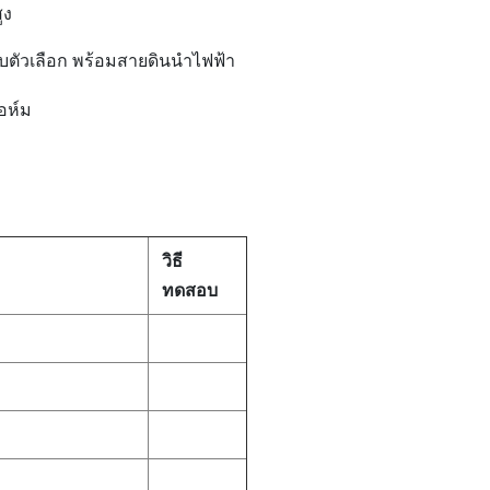
ูง
ับตัวเลือก พร้อมสายดินนำไฟฟ้า
อห์ม
วิธี
ทดสอบ